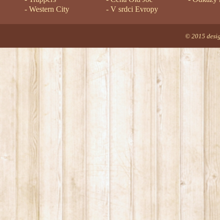
-
Western City
-
V srdci Evropy
© 2015 desi