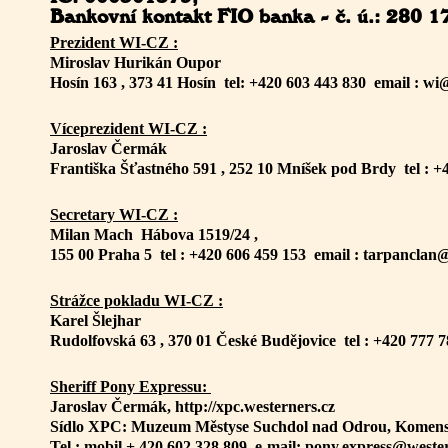
Bankovní kontakt FIO banka - č. ú.: 280 
Prezident WI-CZ :
Miroslav Hurikán Oupor
Hosín 163 , 373 41 Hosín tel: +420 603 443 830 email : wi
Víceprezident WI-CZ :
Jaroslav Čermák
Františka Šťastného 591 , 252 10 Mníšek pod Brdy tel : 
Secretary WI-CZ :
Milan Mach Hábova 1519/24 ,
155 00 Praha 5 tel : +420 606 459 153 email : tarpancla
Strážce pokladu WI-CZ :
Karel Šlejhar
Rudolfovská 63 , 370 01 České Budějovice tel : +420 777 7
Sheriff Pony Expressu:
Jaroslav Čermák, http://xpc.westerners.cz
Sídlo XPC: Muzeum Městyse Suchdol nad Odrou, Komensk
Tel.: mobil + 420 602 328 809, e-mail: pony.express@weste